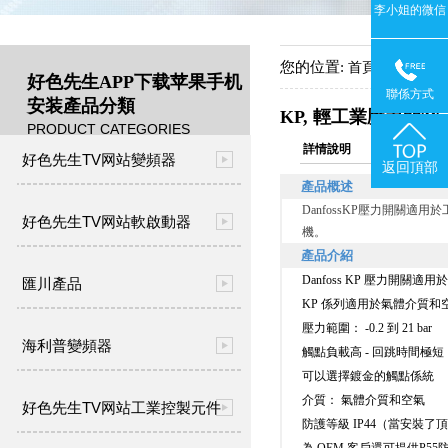
李小姐的微信
您的位置:
->
首頁
產品中
好色先生APP下载苹果手机
聯係方式
安装產品分類
KP, 輕工業壓力開關
PRODUCT CATEGORIES
詳情說明
好色先生TV网站變頻器
返回頂部
產品概述
DanfossKP壓力開關適用
好色先生TV网站軟啟動器
機。
產品介紹
Danfoss KP 壓力開關適
匯川產品
KP 係列適用於氣體介質和空氣
壓力範圍： -0.2 到 21 bar
海利普變頻器
觸點負載高 - 回跳時間極短
可以選擇鍍金的觸點係統
介質： 氣體介質和空氣
好色先生TV网站工業控製元件
防護等級 IP44（當安裝了
為 OEM 客戶還可提供P55