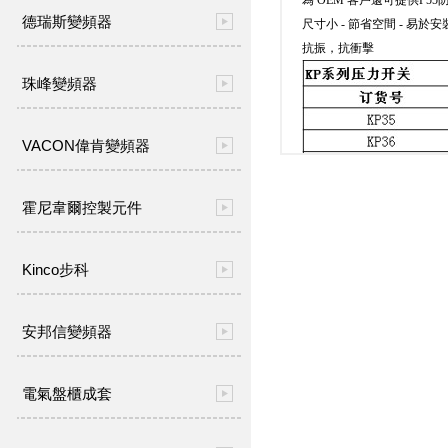
德瑞斯變頻器
尺寸小 - 節省空間 - 易於安
抗振，抗衝擊
珠峰變頻器
VACON偉肯變頻器
霍尼韋爾控製元件
Kinco步科
安邦信變頻器
電氣盤櫃成套