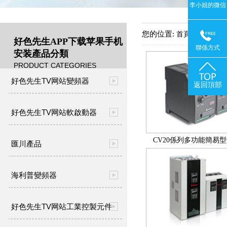
李小姐的微信
您的位置:
->
首頁
產品中
好色先生APP下载苹果手机
聯係方式
安装產品分類
PRODUCT CATEGORIES
好色先生TV网站變頻器
返回頂部
好色先生TV网站軟啟動器
CV20係列多功能簡易
匯川產品
海利普變頻器
好色先生TV网站工業控製元件