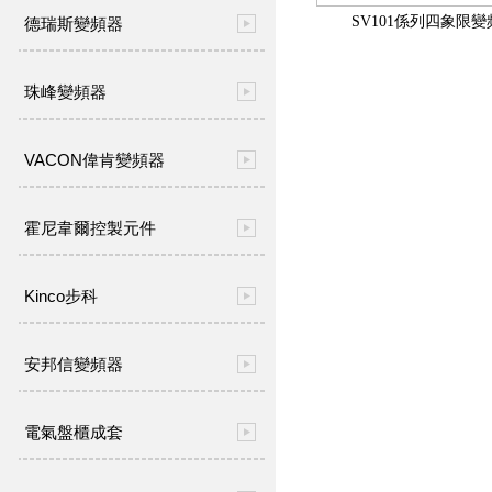
SV101係列四象限變
德瑞斯變頻器
珠峰變頻器
VACON偉肯變頻器
霍尼韋爾控製元件
Kinco步科
安邦信變頻器
電氣盤櫃成套