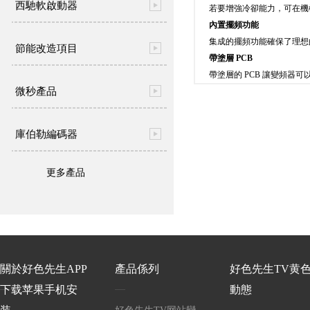
西馳軟啟動器
若要增強冷卻能力，可在機櫃
內置擺頻功能
集成的擺頻功能確保了理想的撚
節能改造項目
帶塗層 PCB
帶塗層的 PCB 讓變頻器可以
微秒產品
庫伯勒編碼器
更多產品
關於好色先生APP
產品係列
好色先生TV黄
下载苹果手机安
動態