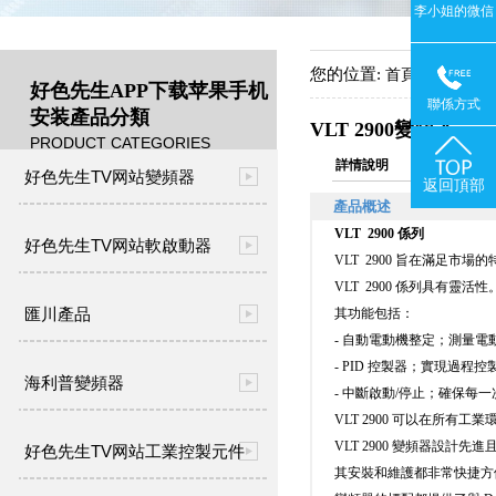
李小姐的微信
您的位置:
->
首頁
產品中
好色先生APP下载苹果手机
聯係方式
安装產品分類
VLT 2900變頻器
PRODUCT CATEGORIES
詳情說明
好色先生TV网站變頻器
返回頂部
產品概述
VLT 2900 係列
好色先生TV网站軟啟動器
VLT 2900 旨在滿足市場的特殊
VLT 2900 係列具有靈活性
匯川產品
其功能包括：
- 自動電動機整定；測量電
- PID 控製器；實現過程控製
海利普變頻器
- 中斷啟動/停止；確保
VLT 2900 可以在所有工
VLT 2900 變頻器設計先
好色先生TV网站工業控製元件
其安裝和維護都非常快捷方便