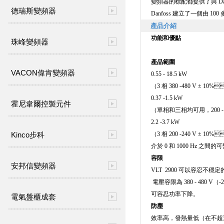
變頻器的標配都提供了與 Danfo
德瑞斯變頻器
Danfoss 建立了一個由 1
產品介紹
功能和優點
珠峰變頻器
產品範圍
VACON偉肯變頻器
0.55 - 18.5 kW
（3 相 380 -480 V ± 10%
0.37 -1.5 kW
霍尼韋爾控製元件
（單相和三相均可用，200 - 
2.2 -3.7 kW
（3 相 200 -240 V ± 10
Kinco步科
介於 0 和 1000 Hz 之間
容限
安邦信變頻器
VLT 2900 可以容忍不穩定的電
電壓容限為 380 - 480 V（-2
可容忍功率下降。
電氣盤櫃成套
防塵
效率高，發熱量低（在不超過