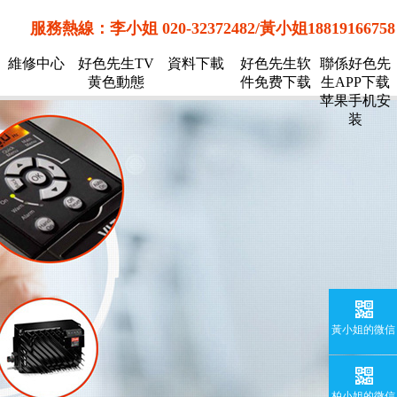
服務熱線：李小姐 020-32372482/黃小姐18819166758
維修中心
好色先生TV
資料下載
好色先生软
聯係好色先
黄色動態
件免费下载
生APP下载
苹果手机安
装
黃小姐的微信
柏小姐的微信