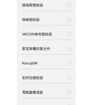
德瑞斯變頻器
珠峰變頻器
VACON偉肯變頻器
霍尼韋爾控製元件
Kinco步科
安邦信變頻器
電氣盤櫃成套