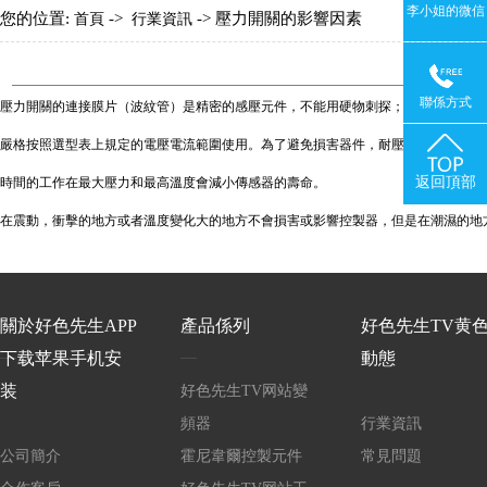
李小姐的微信
您的位置:
->
-> 壓力開關的影響因素
首頁
行業資訊
聯係方式
壓力開關的連接膜片（波紋管）是精密的感壓元件，不能用硬物刺探； 測量介質不可
嚴格按照選型表上規定的電壓電流範圍使用。為了避免損害器件，耐壓和最高溫度不能
返回頂部
時間的工作在最大壓力和最高溫度會減小傳感器的壽命。
在震動，衝擊的地方或者溫度變化大的地方不會損害或影響控製器，但是在潮濕的地方要將
關於好色先生APP
產品係列
好色先生TV黄
下载苹果手机安
動態
装
好色先生TV网站變
頻器
行業資訊
公司簡介
霍尼韋爾控製元件
常見問題